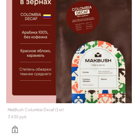
MakBush Columbia Decaf (1 кг)
3 630 pуб.