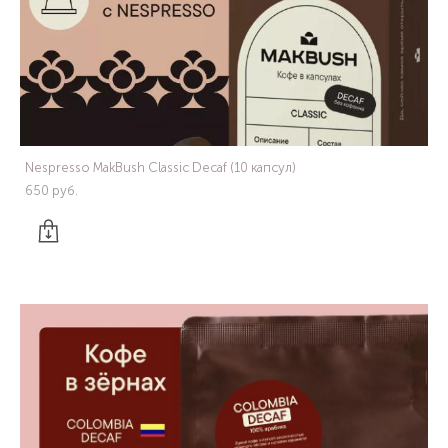
Nespresso MakBush Classic Decaf (10 капсул)
650 pуб.