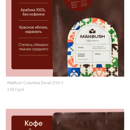
MakBush Columbia Decaf (250 г)
1 007 pуб.