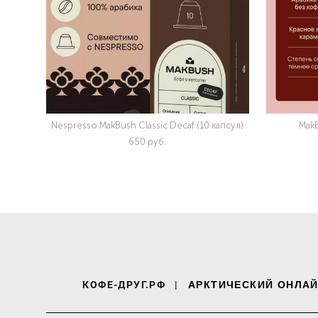
Nespresso MakBush Classic Decaf (10 капсул)
MakB
650 pуб.
КОФЕ-ДРУГ.РФ
|
АРКТИЧЕСКИЙ ОНЛАЙ