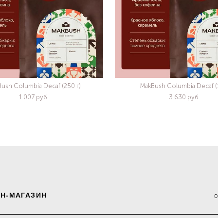
ush Columbia Decaf (250 г)
MakBush Columbia Decaf (1
1 007 pуб.
3 630 pуб.
Н-МАГАЗИН