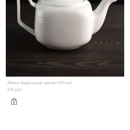
Althaus Заварочный чайник (400 мл)
935 pуб.