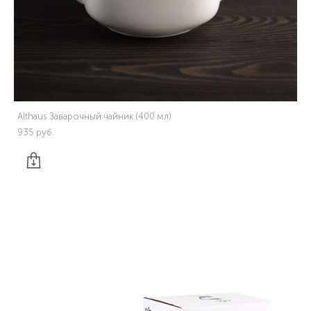
Althaus Заварочный чайник (400 мл)
935 pуб.