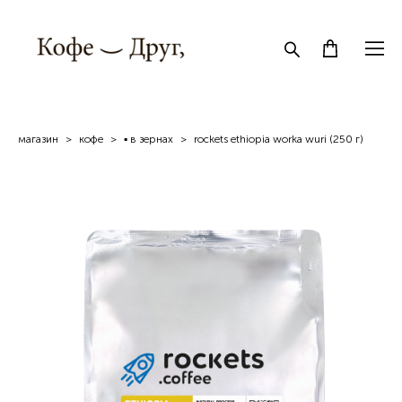
магазин
>
кофe
>
▪ в зернах
>
rockets ethiopia worka wuri (250 г)