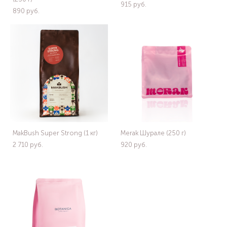
915 pуб.
890 pуб.
MakBush Super Strong (1 кг)
Merak Шурале (250 г)
2 710 pуб.
920 pуб.