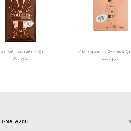
kale Райд олл найт (250 г)
Mikale Бразилия Фамилиа Куц 
860 pуб.
1 230 pуб.
Н-МАГАЗИН