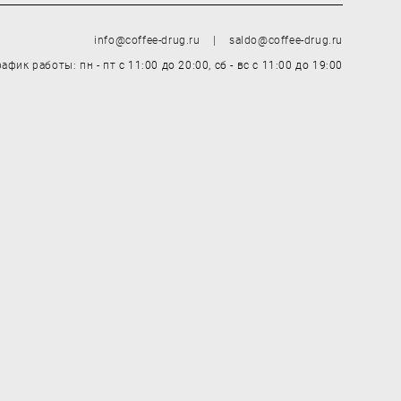
info@coffee-drug.ru | saldo@coffee-drug.ru
рафик работы: пн - пт
с 11:00 до 20:00,
сб - вс
с 11:00 до 19:00