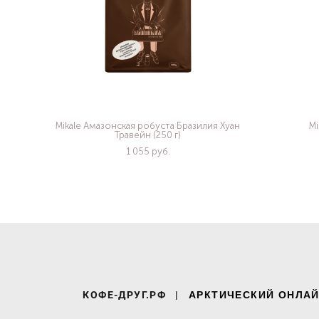
Mikale Амазонская робуста Бразилия Хуан
Mi
Травейн (250 г)
1 055 pуб.
КОФЕ-ДРУГ.РФ
|
АРКТИЧЕСКИЙ ОНЛАЙ