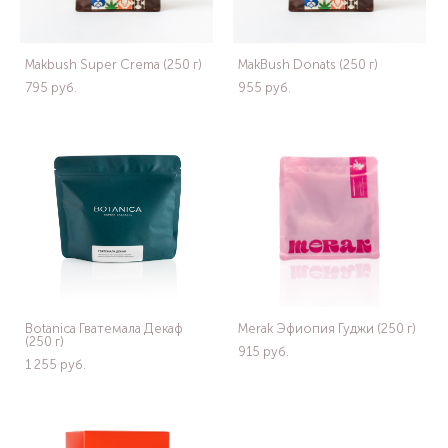
Makbush Super Crema (250 г)
MakBush Donats (250 г)
795 pуб.
955 pуб.
Botanica Гватемала Декаф
Merak Эфиопия Гуджи (250 г)
(250 г)
915 pуб.
1 255 pуб.