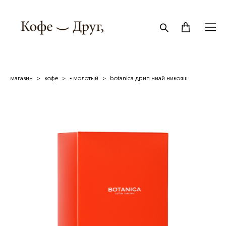
магазин
>
кофe
>
▪ молотый
>
botanica дрип ниай никояш