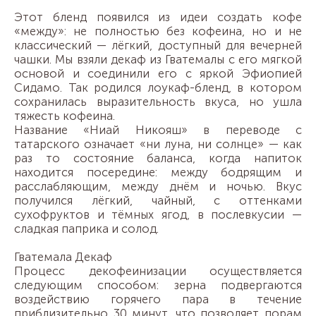
Этот бленд появился из идеи создать кофе
«между»: не полностью без кофеина, но и не
классический — лёгкий, доступный для вечерней
чашки. Мы взяли декаф из Гватемалы с его мягкой
основой и соединили его с яркой Эфиопией
Сидамо. Так родился лоукаф-бленд, в котором
сохранилась выразительность вкуса, но ушла
тяжесть кофеина.
Название «Ниай Никояш» в переводе с
татарского означает «ни луна, ни солнце» — как
раз то состояние баланса, когда напиток
находится посередине: между бодрящим и
расслабляющим, между днём и ночью. Вкус
получился лёгкий, чайный, с оттенками
сухофруктов и тёмных ягод, в послевкусии —
сладкая паприка и солод.
Гватемала Декаф
Процесс декофеинизации осуществляется
следующим способом: зерна подвергаются
воздействию горячего пара в течение
приблизительно 30 минут, что позволяет порам