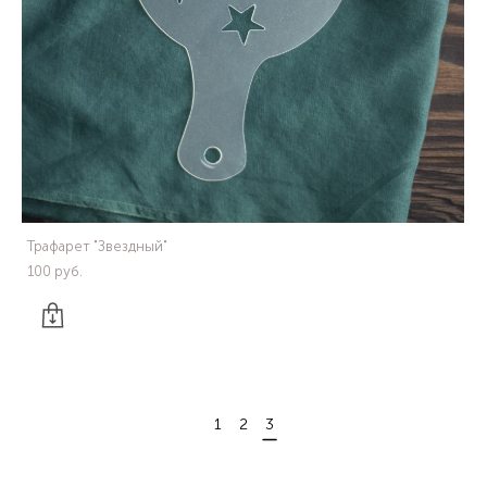
Трафарет "Звездный"
100 pуб.
1
2
3