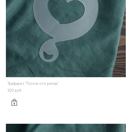
Трафарет "Почти что репка"
100 pуб.