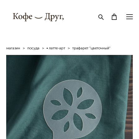
магазин
>
посуда
>
▪ латте-арт
>
трафарет "цветочный"