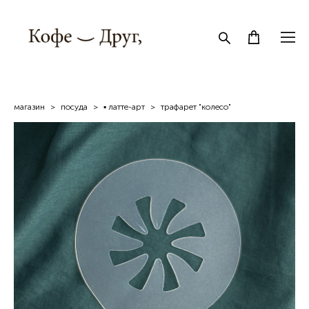
магазин
>
посуда
>
▪ латте-арт
>
трафарет "колесо"