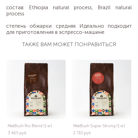
состав: Ethiopia natural process, Brazil natural
process
степень обжарки: средняя. Идеально подходит
для приготовления в эспрессо-машине
ТАКЖЕ ВАМ МОЖЕТ ПОНРАВИТЬСЯ
MakBush Rio Blend (1 кг)
MakBush Super Strong (1 кг)
3 465 pуб.
2 710 pуб.