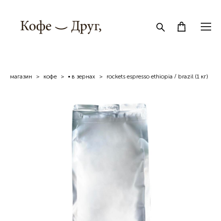
магазин
>
кофe
>
▪ в зернах
>
rockets espresso ethiopia / brazil (1 кг)