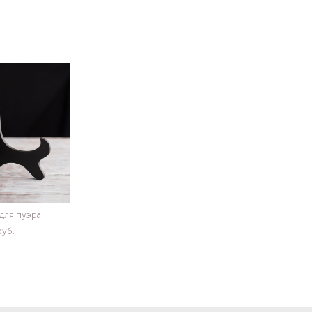
для пуэра
pуб.