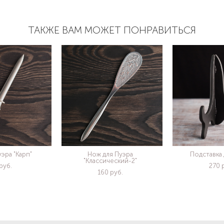
ТАКЖЕ ВАМ МОЖЕТ ПОНРАВИТЬСЯ
эра "Карп"
Нож для Пуэра
Подставка 
"Классический-2"
pуб.
270 
160 pуб.