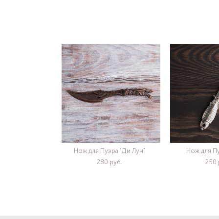
Нож для Пуэра "Ди Лун"
Нож для Пу
280 pуб.
250 