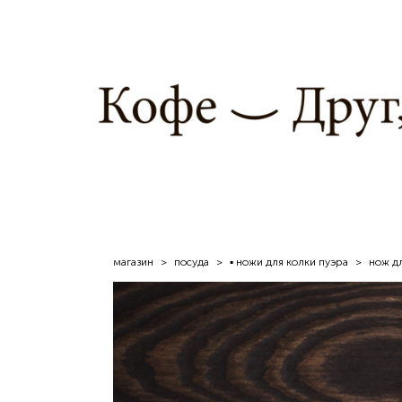
магазин
>
посуда
>
▪ ножи для колки пуэра
>
нож дл