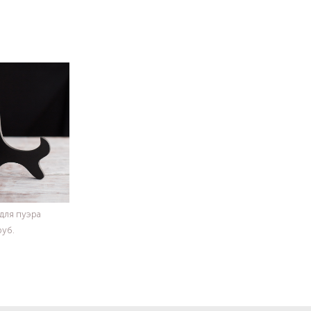
для пуэра
pуб.