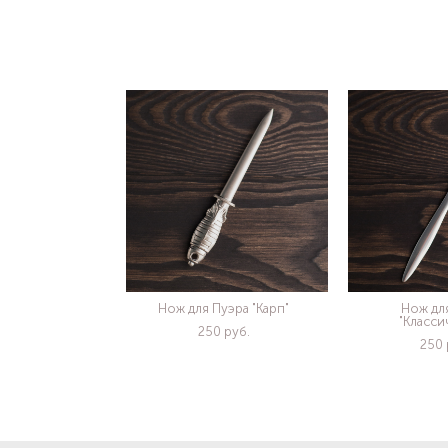
Нож для Пуэра "Карп"
Нож дл
"Класси
250 pуб.
250 