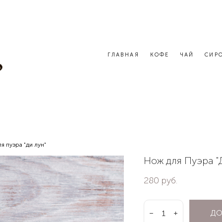
ГЛАВНАЯ
КОФЕ
ЧАЙ
СИР
я пуэра "ди лун"
Нож для Пуэра "
280 pуб.
ДО