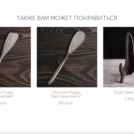
ТАКЖЕ ВАМ МОЖЕТ ПОНРАВИТЬСЯ
я Пуэра
Нож для Пуэра
Подставка 
ческий"
"Классический-2"
270 
pуб.
160 pуб.