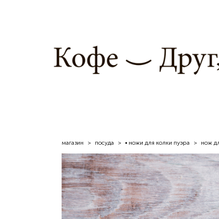
магазин
>
посуда
>
▪ ножи для колки пуэра
>
нож дл