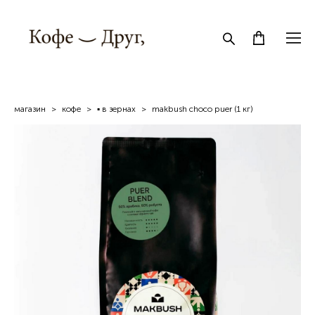
магазин
>
кофe
>
▪ в зернах
>
makbush choco puer (1 кг)