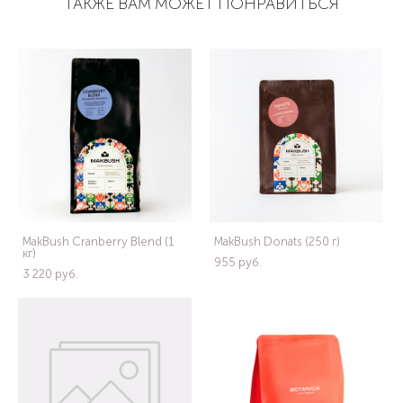
ТАКЖЕ ВАМ МОЖЕТ ПОНРАВИТЬСЯ
MakBush Cranberry Blend (1
MakBush Donats (250 г)
кг)
955 pуб.
3 220 pуб.