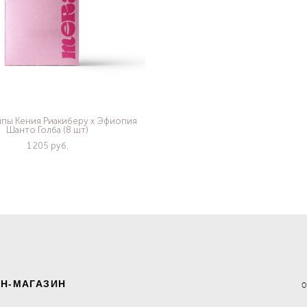
ипы Кения Риакиберу х Эфиопия
Шанто Голба (8 шт)
1 205 pуб.
Н-МАГАЗИН