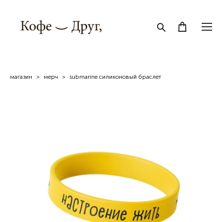
магазин
>
мерч
>
submarine силиконовый браслет