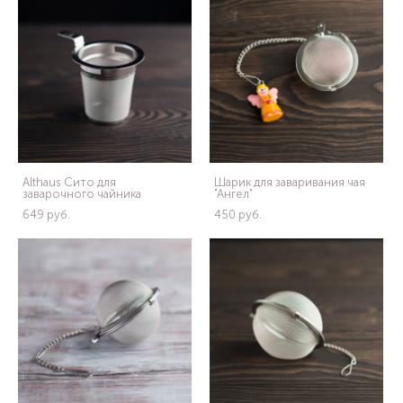
Althaus Сито для
Шарик для заваривания чая
заварочного чайника
"Ангел"
649 pуб.
450 pуб.