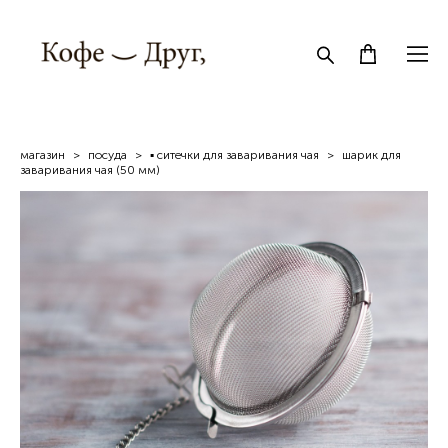
магазин
>
посуда
>
▪ ситечки для заваривания чая
>
шарик для
заваривания чая (50 мм)