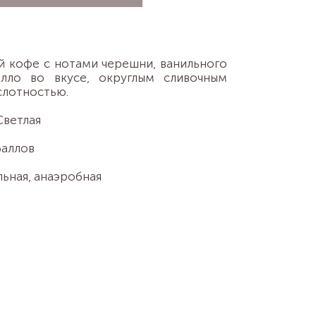
й кофе с нотами черешни, ванильного
лло во вкусе, округлым сливочным
слотностью.
Светлая
баллов
льная, анаэробная