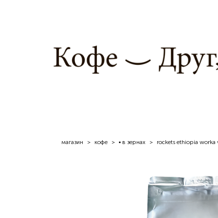
магазин
>
кофe
>
▪ в зернах
>
rockets ethiopia worka w