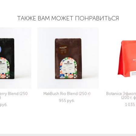
ТАКЖЕ ВАМ МОЖЕТ ПОНРАВИТЬСЯ
rry Blend (250
MakBush Rio Blend (250 г)
Botanica Эфиоп
)
(200 г, 
955 pуб.
pуб.
1 035