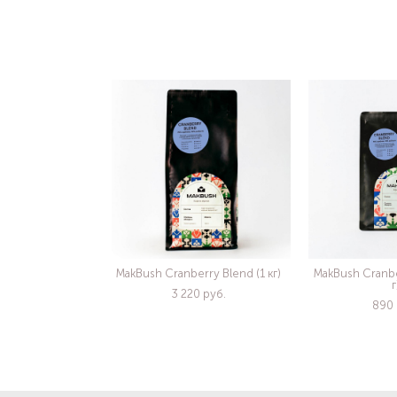
MakBush Cranberry Blend (1 кг)
MakBush Cranbe
г
3 220 pуб.
890 