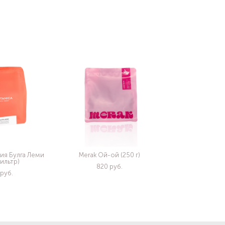
ия Булга Леми
Merak Ой-ой (250 г)
фильтр)
820 pуб.
 pуб.