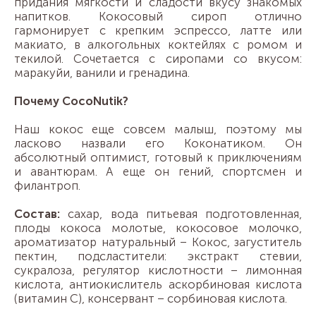
придания мягкости и сладости вкусу знакомых
напитков. Кокосовый сироп отлично
гармонирует с крепким эспрессо, латте или
макиато, в алкогольных коктейлях с ромом и
текилой. Сочетается с сиропами со вкусом:
маракуйи, ванили и гренадина.
Почему CocoNutik?
Наш кокос еще совсем малыш, поэтому мы
ласково назвали его Коконатиком. Он
абсолютный оптимист, готовый к приключениям
и авантюрам. А еще он гений, спортсмен и
филантроп.
Состав:
сахар, вода питьевая подготовленная,
плоды кокоса молотые, кокосовое молочко,
ароматизатор натуральный – Кокос, загуститель
пектин, подсластители: экстракт стевии,
сукралоза, регулятор кислотности – лимонная
кислота, антиокислитель аскорбиновая кислота
(витамин С), консервант – сорбиновая кислота.