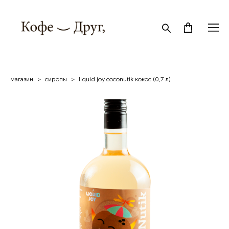
магазин
>
сиропы
>
liquid joy coconutik кокос (0,7 л)