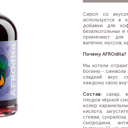
Сироп со вкусо
используется в 
добавки для коф
безалкогольных и 
применяют для 
выпечки, муссов, к
Почему AFROdita?
Мы хотели отразит
богиню - символа 
сладкий вкус с
каждому свою вну
Состав:
сахар, в
плодов чёрной смо
колер карамельны
кислота, загустит
стевии, сукралоза
смородина, анти