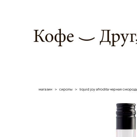
магазин
>
сиропы
>
liquid joy afrodita черная смороди