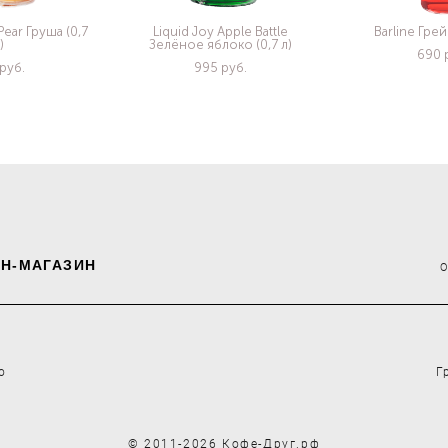
Pear Груша (0,7
Liquid Joy Apple Battle
Barline Грей
)
Зелёное яблоко (0,7 л)
690 
pуб.
995 pуб.
Н-МАГАЗИН
о
Г
© 2011-2026 Кофе-Друг.рф