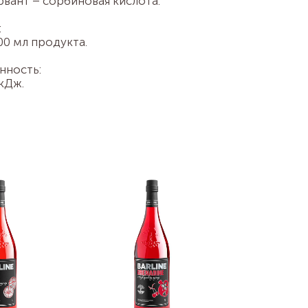
рвант – сорбиновая кислота.
:
100 мл продукта.
нность:
 кДж.