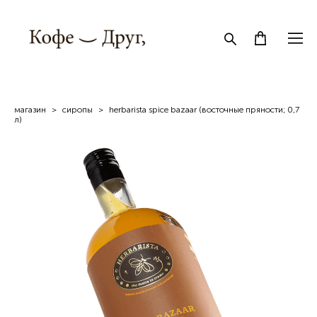
магазин
>
сиропы
>
herbarista spice bazaar (восточные пряности; 0,7
л)