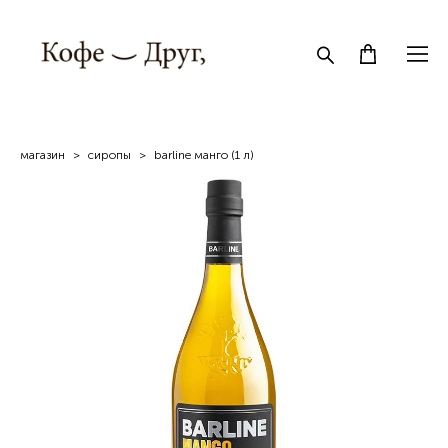
магазин
>
сиропы
>
barline манго (1 л)