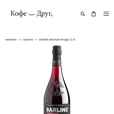
магазин
>
сиропы
>
barline лесные ягоды (1 л)