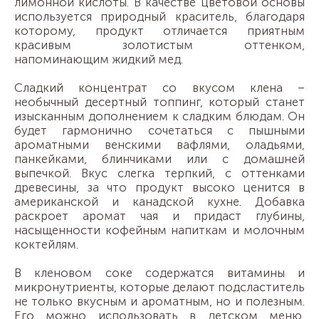
лимонной кислоты. В качестве цветовой основы
используется природный краситель, благодаря
которому, продукт отличается приятным
красивым золотистым оттенком,
напоминающим жидкий мед.
Сладкий концентрат со вкусом клена –
необычный десертный топпинг, который станет
изысканным дополнением к сладким блюдам. Он
будет гармонично сочетаться с пышными
ароматными венскими вафлями, оладьями,
панкейками, блинчиками или с домашней
выпечкой. Вкус слегка терпкий, с оттенками
древесины, за что продукт высоко ценится в
американской и канадской кухне. Добавка
раскроет аромат чая и придаст глубины,
насыщенности кофейным напиткам и молочным
коктейлям.
В кленовом соке содержатся витамины и
микронутриенты, которые делают подсластитель
не только вкусным и ароматным, но и полезным.
Его можно использовать в детском меню,