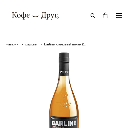
магазин
>
сиропы
>
barline кленовый пекан (1 л)