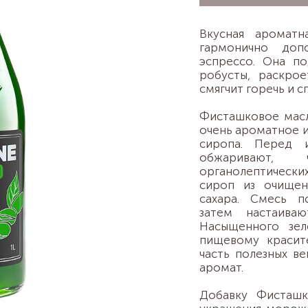
Вкусная аромат
гармонично доп
эспрессо. Она по
робусты, раскрое
смягчит горечь и с
Фисташковое масл
очень ароматное и
сиропа. Перед 
обжаривают, 
органолептических
сироп из очищен
сахара. Смесь п
затем настаива
Насыщенного зел
пищевому красит
часть полезных в
аромат.
Добавку Фисташк