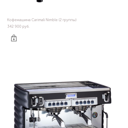
Кофемашина Carimali Nimble (2 группы)
342 900 pуб.