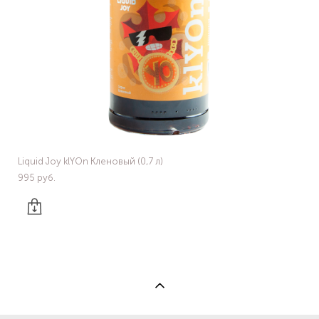
Liquid Joy klYOn Кленовый (0,7 л)
995 pуб.