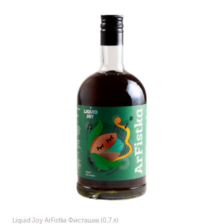
Liquid Joy ArFistka Фисташка (0,7 л)