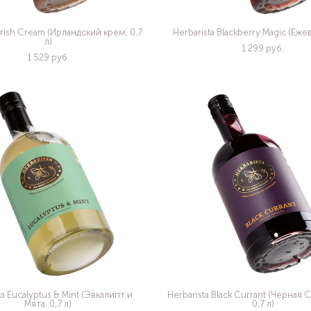
 Irish Cream (Ирландский крем; 0,7
Herbarista Blackberry Magic (Ежев
л)
1 299 pуб.
1 529 pуб.
ta Eucalyptus & Mint (Эвкалипт и
Herbarista Black Currant (Черная
Мята; 0,7 л)
0,7 л)