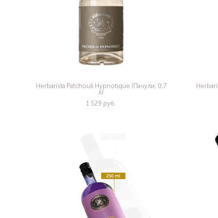
Herbarista Patchouli Hypnotique (Пачули; 0,7
Herbari
л)
1 529 pуб.