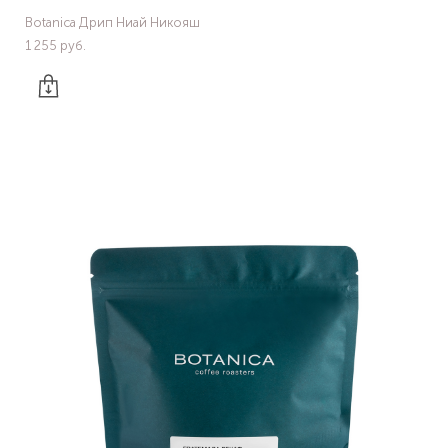
Botanica Дрип Ниай Никояш
1 255 pуб.