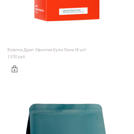
Botanica Дрип Эфиопия Булга Леми (8 шт)
1 030 pуб.