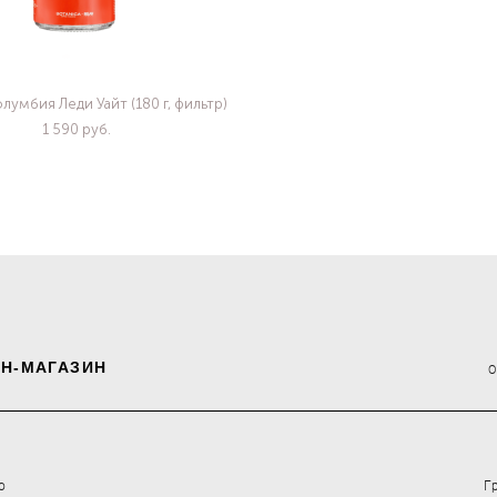
олумбия Леди Уайт (180 г, фильтр)
1 590 pуб.
Н-МАГАЗИН
о
Г