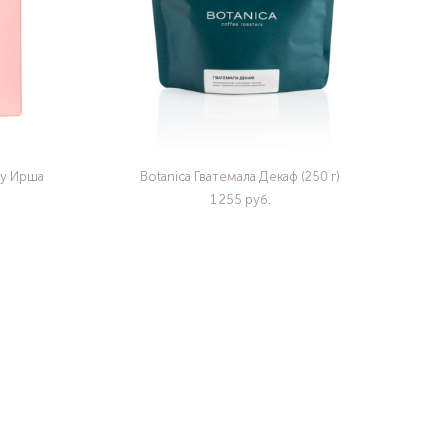
му Ирша
Botanica Гватемала Декаф (250 г)
1 255 pуб.